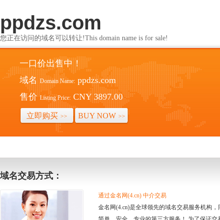
ppdzs.com
您正在访问的域名可以转让!This domain name is for sale!
一口价出售中！
域名
ppdzs.com
Domain Name:
售价
CNY 3897.00
Listing Price:
立即购买
BUY NOW
>>
>>
域名交易方式：
通过金名网(4.cn) 中介交易
金名网(4.cn)是全球领先的域名交易服务机
简单、安全、专业的第三方服务！ 为了保证交