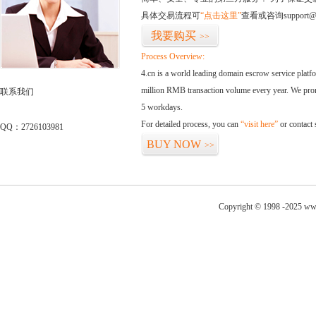
具体交易流程可
“点击这里”
查看或咨询support@
我要购买
>>
Process Overview:
4.cn is a world leading domain escrow service plat
million RMB transaction volume every year. We promi
联系我们
5 workdays.
For detailed process, you can
“visit here”
or contact
QQ：2726103981
BUY NOW
>>
Copyright © 1998 -2025 ww